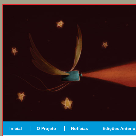
Inicial
O Projeto
Notícias
Edições Anterio