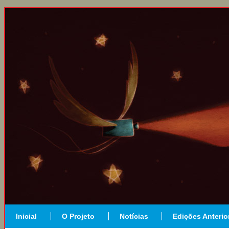
Inicial
O Projeto
Notícias
Edições Anterio