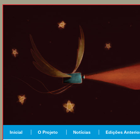
Inicial
O Projeto
Notícias
Edições Anterio